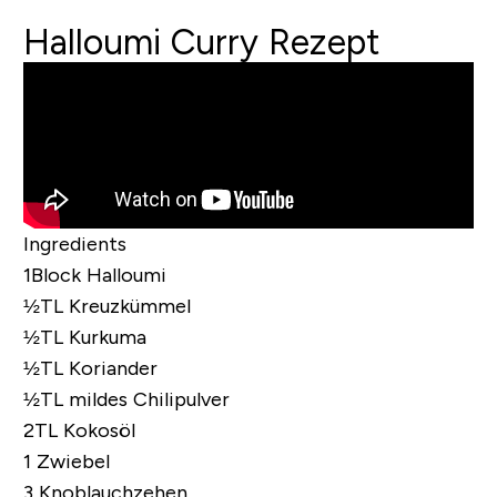
Halloumi Curry Rezept
Ingredients
1Block Halloumi
½TL Kreuzkümmel
½TL Kurkuma
½TL Koriander
½TL mildes Chilipulver
2TL Kokosöl
1 Zwiebel
3 Knoblauchzehen