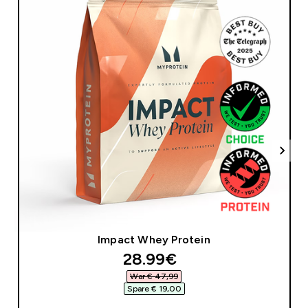
Impact Whey Protein
discounted price
28.99€‎
War € 47,99‎
Spare € 19,00‎