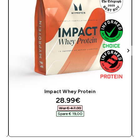
Impact Whey Protein
discounted price
28.99€‎
War € 47,99‎
Spare € 19,00‎
SOFORTKAUF