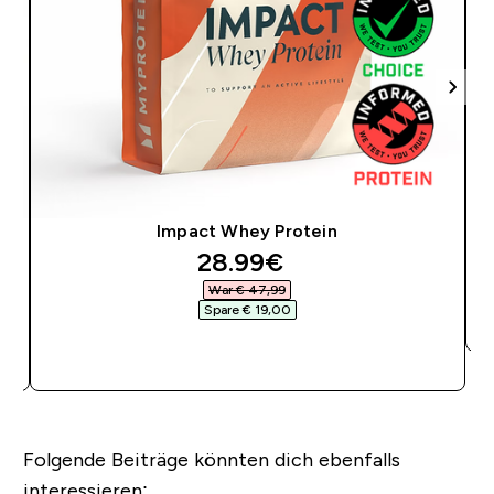
Impact Whey Protein
discounted price
28.99€‎
War € 47,99‎
Spare € 19,00‎
SOFORTKAUF
Folgende Beiträge könnten dich ebenfalls
interessieren: