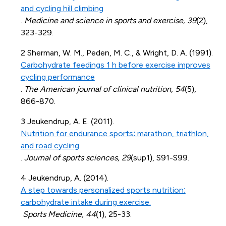
and cycling hill climbing
.
Medicine and science in sports and exercise, 39
(2),
323-329.
2 Sherman, W. M., Peden, M. C., & Wright, D. A. (1991).
Carbohydrate feedings 1 h before exercise improves
cycling performance
.
The American journal of clinical nutrition, 54
(5),
866-870.
3 Jeukendrup, A. E. (2011).
Nutrition for endurance sports: marathon, triathlon,
and road cycling
.
Journal of sports sciences, 29
(sup1), S91-S99.
4 Jeukendrup, A. (2014).
A step towards personalized sports nutrition:
carbohydrate intake during exercise.
Sports Medicine, 44
(1), 25-33.