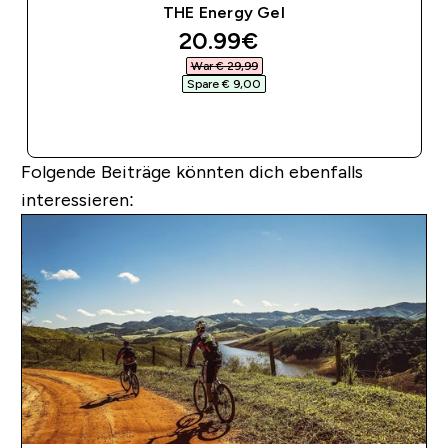
THE Energy Gel
discounted price
20.99€‎
War € 29,99‎
Spare € 9,00‎
SOFORTKAUF
Folgende Beiträge könnten dich ebenfalls
interessieren: