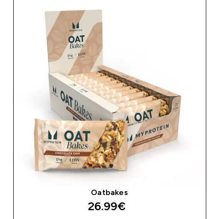
Oatbakes
26.99€‎