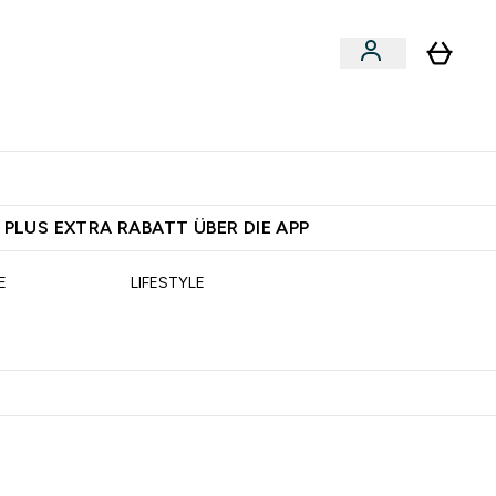
egan
Expertenrat
Enter Food, Bars & Snacks submenu
Enter Vegan submenu
Enter Expertenrat submenu
⌄
⌄
 dich – bereit?
 PLUS EXTRA RABATT ÜBER DIE APP
E
LIFESTYLE