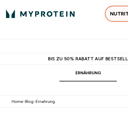
NUTRI
Jetzt im Trend
P
Enter
⌄
Gratis Ver
BIS ZU 50% RABATT AUF BESTSELL
ERNÄHRUNG
Home
>
Blog
>
Ernahrung