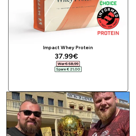
Impact Whey Protein
discounted price
37.99€‎
War € 58,99‎
Spare € 21,00‎
SOFORTKAUF