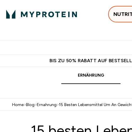
NUTRI
Jetzt im Trend
P
Enter
⌄
Gratis Ver
BIS ZU 50% RABATT AUF BESTSELL
ERNÄHRUNG
Home
>
Blog
>
Ernahrung
>
15 Besten Lebensmittel Um An Gewic
15 besten Lebe