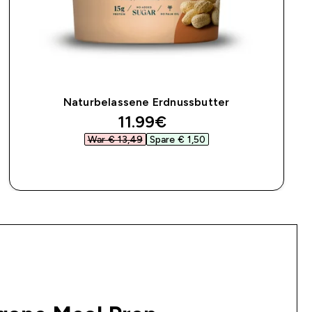
Naturbelassene Erdnussbutter
discounted price
11.99€‎
War € 13,49‎
Spare € 1,50‎
SOFORTKAUF