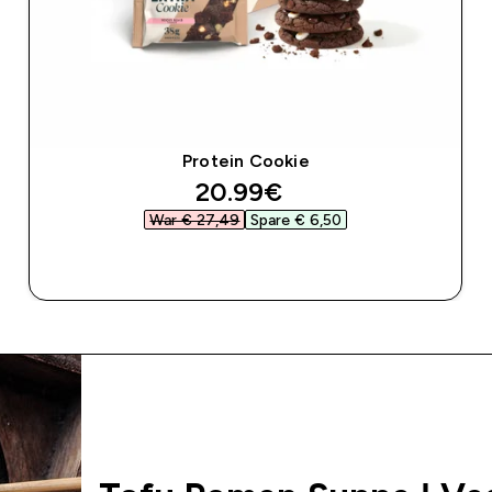
Protein Cookie
discounted price
20.99€‎
War € 27,49‎
Spare € 6,50‎
SOFORTKAUF