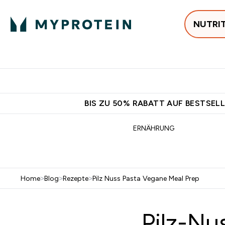
NUTRI
Jetzt im Trend
P
Enter
⌄
Gratis Ver
BIS ZU 50% RABATT AUF BESTSELL
ERNÄHRUNG
Home
>
Blog
>
Rezepte
>
Pilz Nuss Pasta Vegane Meal Prep
Pilz-Nu