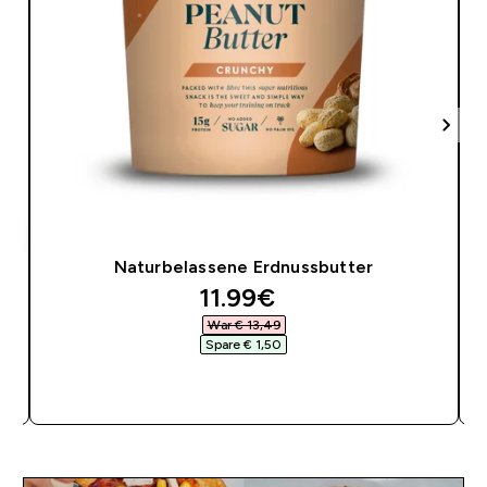
Naturbelassene Erdnussbutter
discounted price
11.99€‎
War € 13,49‎
Spare € 1,50‎
SOFORTKAUF