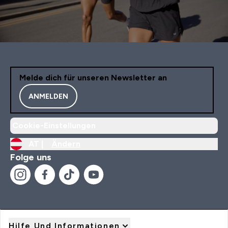
Melde dich für unseren Newsletter an
ANMELDEN
Cookie-Einstellungen
AT |
Ändern
Folge uns
Hilfe Und Informationen