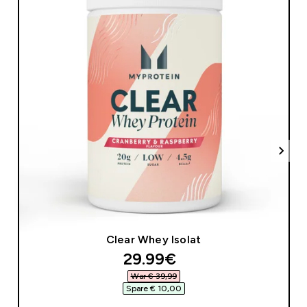
Clear Whey Isolat
discounted price
29.99€‎
War € 39,99‎
Spare € 10,00‎