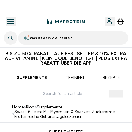
5€ warten auf dich – bereit?
Was ist dein Ziel heute?
BIS ZU 50% RABATT AUF BESTSELLER & 10% EXTRA
AUF VITAMINE | KEIN CODE BENÖTIGT | PLUS EXTRA
RABATT ÜBER DIE APP
SUPPLEMENTE
TRAINING
REZEPTE
Home
>
Blog
>
Supplemente
Sweet16 Feiere Mit Myprotein X Swizzels Zuckerarme
>
Proteinreiche Geburtstagsleckereien
SUPPLEMENTE