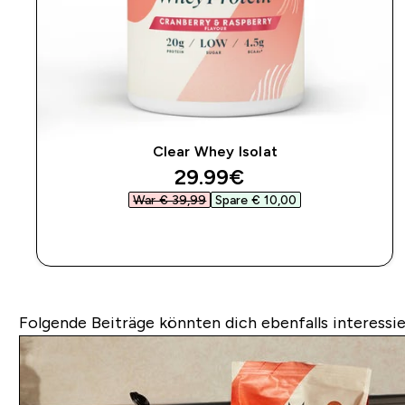
Clear Whey Isolat
discounted price
29.99€‎
War € 39,99‎
Spare € 10,00‎
SOFORTKAUF
Folgende Beiträge könnten dich ebenfalls interessie