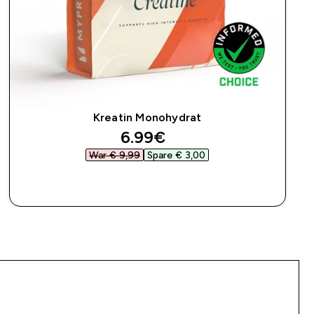
Kreatin Monohydrat
discounted price
6.99€‎
War € 9,99‎
Spare € 3,00‎
SOFORTKAUF