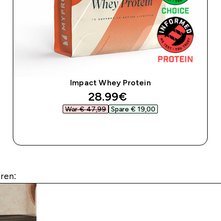
Impact Whey Protein
discounted price
28.99€‎
War € 47,99‎
Spare € 19,00‎
SOFORTKAUF
ren: