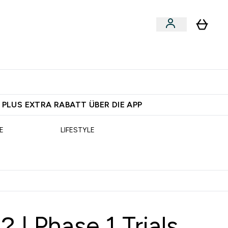
egan
Expertenrat
Enter Food, Bars & Snacks submenu
Enter Vegan submenu
Enter Expertenrat submenu
⌄
⌄
 dich – bereit?
 PLUS EXTRA RABATT ÜBER DIE APP
E
LIFESTYLE
 | Phase 1 Trials