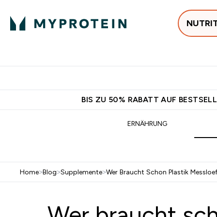
NUTRI
Jetzt im Trend
P
Enter
⌄
Gratis Ver
BIS ZU 50% RABATT AUF BESTSELL
ERNÄHRUNG
Home
>
Blog
>
Supplemente
>
Wer Braucht Schon Plastik Messloeff
Wer braucht scho