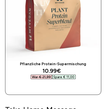
Pflanzliche Protein-Supermischung
discounted price
10.99€‎
War € 21,99‎
Spare € 11,00‎
SOFORTKAUF