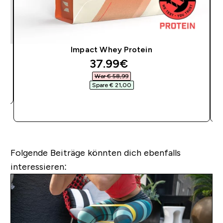
Impact Whey Protein
discounted price
37.99€‎
War € 58,99‎
Spare € 21,00‎
SOFORTKAUF
Folgende Beiträge könnten dich ebenfalls
interessieren: