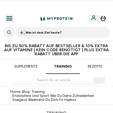
5€ warten auf dich – bereit?
Was ist dein Ziel heute?
BIS ZU 50% RABATT AUF BESTSELLER & 10% EXTRA
AUF VITAMINE | KEIN CODE BENÖTIGT | PLUS EXTRA
RABATT ÜBER DIE APP
SUPPLEMENTE
TRAINING
REZEPTE
Home
>
Blog
>
Training
Endorphine Und Sport Wie Du Deine Zufriedenheit
>
Steigerst Waehrend Du Dich Fit Haeltst
TRAINING