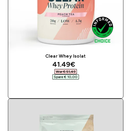
Clear Whey Isolat
discounted price
41.49€‎
War € 51,49‎
Spare € 10,00‎
SOFORTKAUF