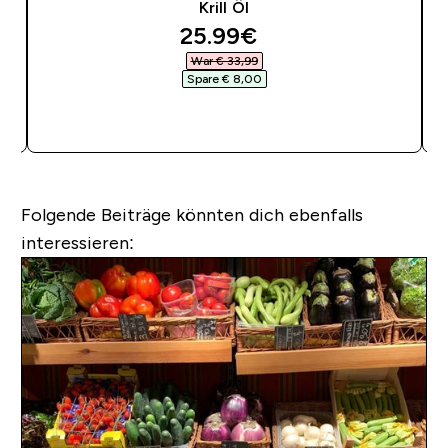
Krill Öl
discounted price
25.99€‎
War € 33,99‎
Spare € 8,00‎
SOFORTKAUF
Folgende Beiträge könnten dich ebenfalls
interessieren: