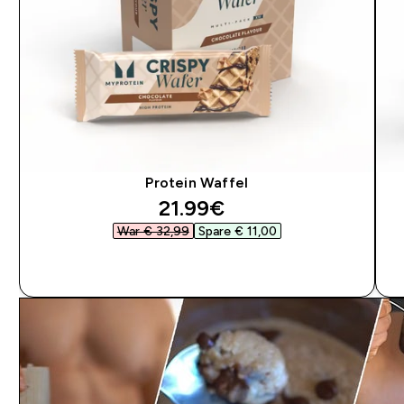
Protein Waffel
discounted price
21.99€‎
War € 32,99‎
Spare € 11,00‎
SOFORTKAUF