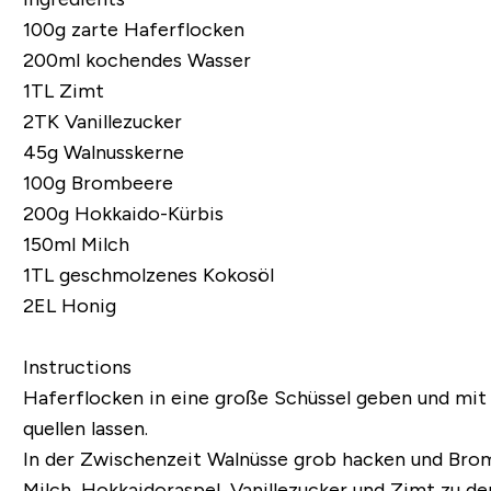
100g
zarte Haferflocken
200ml kochendes Wasser
1TL Zimt
2TK Vanillezucker
45g Walnusskerne
100g Brombeere
200g Hokkaido-Kürbis
150ml Milch
1TL geschmolzenes Kokosöl
2EL Honig
Instructions
Haferflocken in eine große Schüssel geben und mit
quellen lassen.
In der Zwischenzeit Walnüsse grob hacken und Brom
Milch, Hokkaidoraspel, Vanillezucker und Zimt zu d