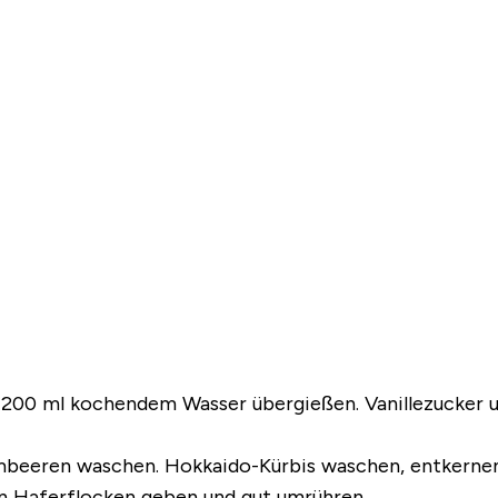
 200 ml kochendem Wasser übergießen. Vanillezucker 
beeren waschen. Hokkaido-Kürbis waschen, entkernen 
en Haferflocken geben und gut umrühren.