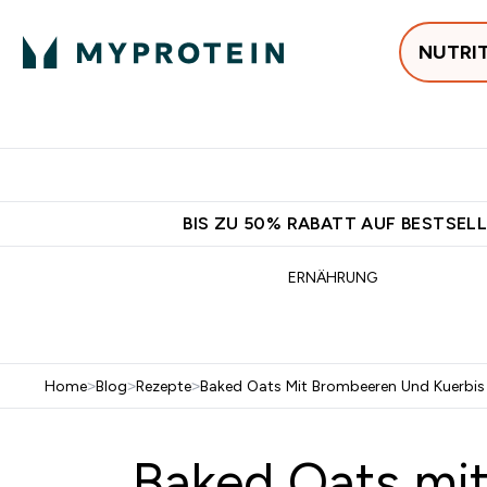
NUTRI
Jetzt im Trend
P
Enter
⌄
Gratis Ver
BIS ZU 50% RABATT AUF BESTSELL
ERNÄHRUNG
Home
>
Blog
>
Rezepte
>
Baked Oats Mit Brombeeren Und Kuerbis
Baked Oats mi