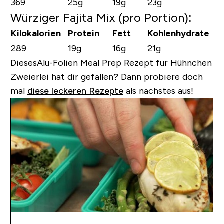
369
25g
19g
23g
Würziger Fajita Mix (pro Portion):
Kilokalorien
Protein
Fett
Kohlenhydrate
289
19g
16g
21g
Dieses
Alu-Folien Meal Prep Rezept für Hühnchen
Zweierlei hat dir gefallen?
Dann probiere doch
mal
diese leckeren Rezepte
als nächstes aus!