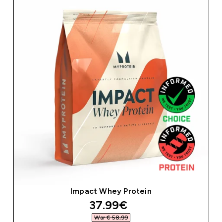
Impact Whey Protein
discounted price
37.99€‎
War € 58,99‎