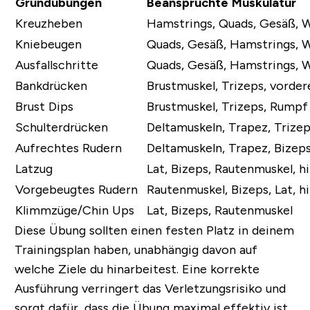
Grundübungen
Beanspruchte Muskulatur
Kreuzheben
Hamstrings, Quads, Gesäß, 
Kniebeugen
Quads, Gesäß, Hamstrings, 
Ausfallschritte
Quads, Gesäß, Hamstrings, 
Bankdrücken
Brustmuskel, Trizeps, vorde
Brust Dips
Brustmuskel, Trizeps, Rumpf
Schulterdrücken
Deltamuskeln, Trapez, Trize
Aufrechtes Rudern
Deltamuskeln, Trapez, Bizep
Latzug
Lat, Bizeps, Rautenmuskel, h
Vorgebeugtes Rudern
Rautenmuskel, Bizeps, Lat, h
Klimmzüge/Chin Ups
Lat, Bizeps, Rautenmuskel
Diese Übung sollten einen festen Platz in deinem
Trainingsplan haben, unabhängig davon auf
welche Ziele du hinarbeitest. Eine korrekte
Ausführung verringert das Verletzungsrisiko und
sorgt dafür, dass die Übung maximal effektiv ist