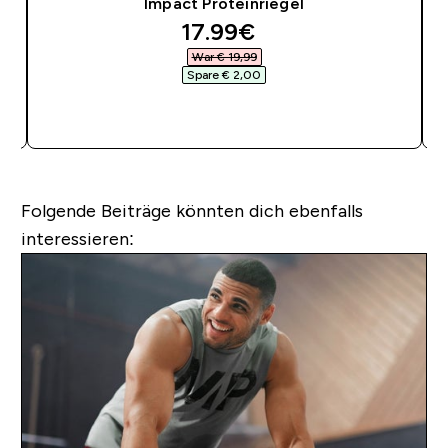
Impact Proteinriegel
discounted price
17.99€‎
War € 19,99‎
Spare € 2,00‎
SOFORTKAUF
Folgende Beiträge könnten dich ebenfalls
interessieren: