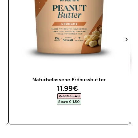
Naturbelassene Erdnussbutter
discounted price
11.99€‎
War € 13,49‎
Spare € 1,50‎
SOFORTKAUF