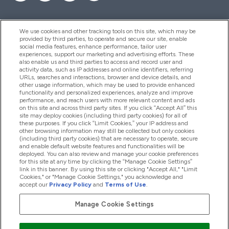
We use cookies and other tracking tools on this site, which may be
provided by third parties, to operate and secure our site, enable
Hilfe Und Informationen
social media features, enhance performance, tailor user
experiences, support our marketing and advertising efforts. These
also enable us and third parties to access and record user and
activity data, such as IP addresses and online identifiers, referring
Produkte
URLs, searches and interactions, browser and device details, and
other usage information, which may be used to provide enhanced
functionality and personalized experiences, analyze and improve
performance, and reach users with more relevant content and ads
on this site and across third party sites. If you click “Accept All” this
Unternehmensinformationen
site may deploy cookies (including third party cookies) for all of
these purposes. If you click “Limit Cookies,” your IP address and
other browsing information may still be collected but only cookies
(including third party cookies) that are necessary to operate, secure
Angebote
and enable default website features and functionalities will be
deployed. You can also review and manage your cookie preferences
for this site at any time by clicking the “Manage Cookie Settings”
link in this banner. By using this site or clicking "Accept All," "Limit
Cookies," or "Manage Cookie Settings," you acknowledge and
2026 The Hut.com Ltd
accept our
Privacy Policy
and
Terms of Use
.
Manage Cookie Settings