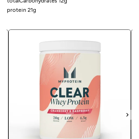
totalCarbohydrates 12g
protein 21g