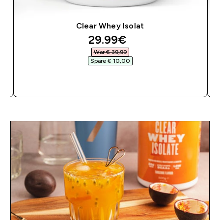
Clear Whey Isolat
discounted price
29.99€‎
War € 39,99‎
Spare € 10,00‎
SOFORTKAUF