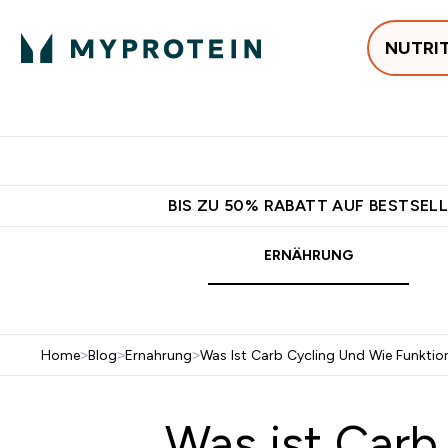
NUTRI
Jetzt im Trend
P
Enter
⌄
Gratis Ver
BIS ZU 50% RABATT AUF BESTSELL
ERNÄHRUNG
Home
>
Blog
>
Ernahrung
>
Was Ist Carb Cycling Und Wie Funktion
Was ist Carb