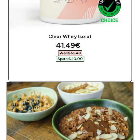
Clear Whey Isolat
discounted price
41.49€‎
War € 51,49‎
Spare € 10,00‎
SOFORTKAUF