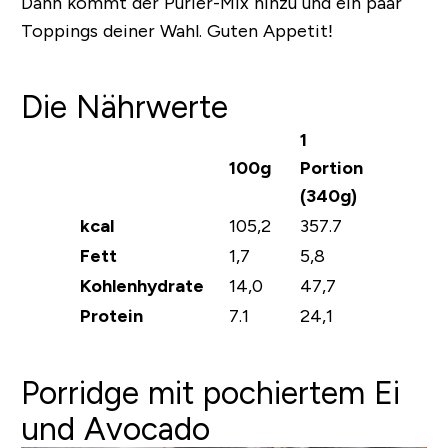
Dann kommt der Pürier-Mix hinzu und ein paar
Toppings deiner Wahl. Guten Appetit!
Die Nährwerte
1
100g
Portion
(340g)
kcal
105,2
357.7
Fett
1,7
5,8
Kohlenhydrate
14,0
47,7
Protein
7.1
24,1
Porridge mit pochiertem Ei
und Avocado