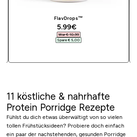
FlavDrops™
discounted price
5.99€‎
War € 10,99‎
Spare € 5,00‎
SOFORTKAUF
11 köstliche & nahrhafte
Protein Porridge Rezepte
Fühlst du dich etwas überwältigt von so vielen
tollen Frühstücksideen? Probiere doch einfach
ein paar der nachstehenden, gesunden Porridge