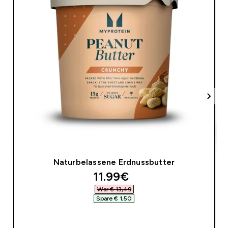
Naturbelassene Erdnussbutter
discounted price
11.99€‎
War € 13,49‎
Spare € 1,50‎
SOFORTKAUF