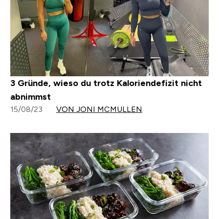
3 Gründe, wieso du trotz Kaloriendefizit nicht
abnimmst
15/08/23
VON JONI MCMULLEN