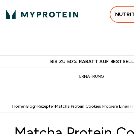
NUTRI
Jetzt im Trend
P
Enter
⌄
Gratis Ver
BIS ZU 50% RABATT AUF BESTSELL
ERNÄHRUNG
Home
>
Blog
>
Rezepte
>
Matcha Protein Cookies Probiere Einen 
Matcha Protein Co