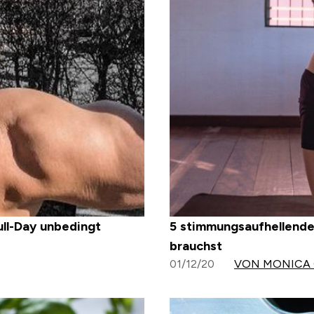
ll-Day unbedingt
5 stimmungsaufhellende 
brauchst
01/12/20
VON MONICA