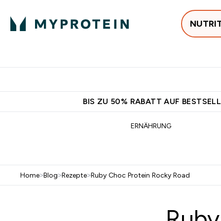
NUTRI
Jetzt im Trend
P
Enter
⌄
Gratis Ver
BIS ZU 50% RABATT AUF BESTSELL
ERNÄHRUNG
Home
>
Blog
>
Rezepte
>
Ruby Choc Protein Rocky Road
Ruby