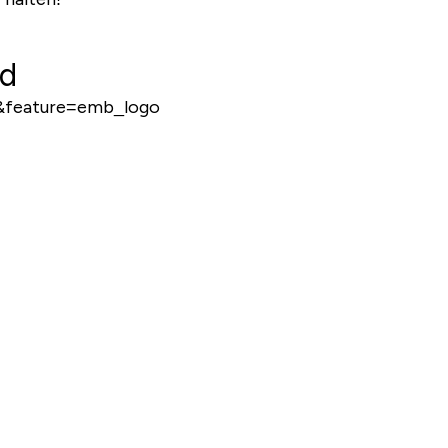
ad
&feature=emb_logo