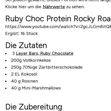
Klicke hier um die
Nährwerte
zu sehen.
Ruby Choc Protein Rocky Ro
https://www.youtube.com/watch?v=2gcJLGm8itQ
Ergibt:
16 Stück
Die Zutaten
3
Layer Bars, Ruby Chocolate
200g Vollkornkekse
250g 70%ige Zartbitterschokolade
2 EL Kokosöl
40 g Rosinen
40 g Mini-Marshmallows
Die Zubereitung