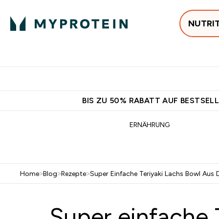
NUTRI
Jetzt im Trend
P
Enter
⌄
Gratis Ver
BIS ZU 50% RABATT AUF BESTSELL
ERNÄHRUNG
Home
>
Blog
>
Rezepte
>
Super Einfache Teriyaki Lachs Bowl Aus 
Super einfache 