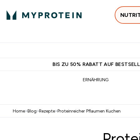
NUTRI
Jetzt im Trend
P
Enter
⌄
Gratis Ver
BIS ZU 50% RABATT AUF BESTSELL
ERNÄHRUNG
Home
>
Blog
>
Rezepte
>
Proteinreicher Pflaumen Kuchen
Prote