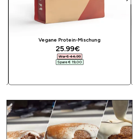
Vegane Protein-Mischung
discounted price
25.99€‎
War € 44,99‎
Spare € 19,00‎
SOFORTKAUF