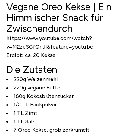
Vegane Oreo Kekse | Ein
Himmlischer Snack für
Zwischendurch
https://www.youtube.com/watch?
v=M2zeSCfQnJI&feature=youtu.be
Ergibt:
ca. 20 Kekse
Die Zutaten
220g Weizenmehl
220g vegane Butter
180g Kokosblütenzucker
1/2 TL Backpulver
1 TL Zimt
1 TL Salz
7 Oreo Kekse, grob zerkrümelt