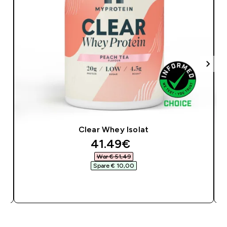
Clear Whey Isolat
discounted price
41.49€‎
War € 51,49‎
Spare € 10,00‎
SOFORTKAUF