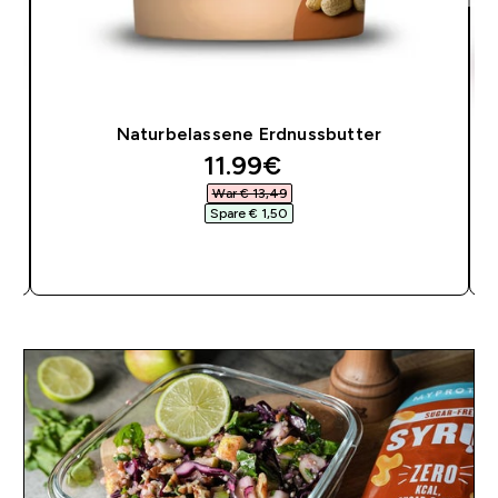
Naturbelassene Erdnussbutter
discounted price
11.99€‎
War € 13,49‎
Spare € 1,50‎
SOFORTKAUF