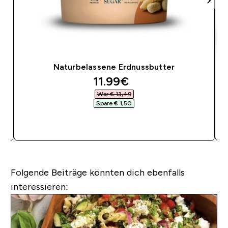
Naturbelassene Erdnussbutter
discounted price
11.99€‎
War € 13,49‎
Spare € 1,50‎
SOFORTKAUF
Folgende Beiträge könnten dich ebenfalls
interessieren: