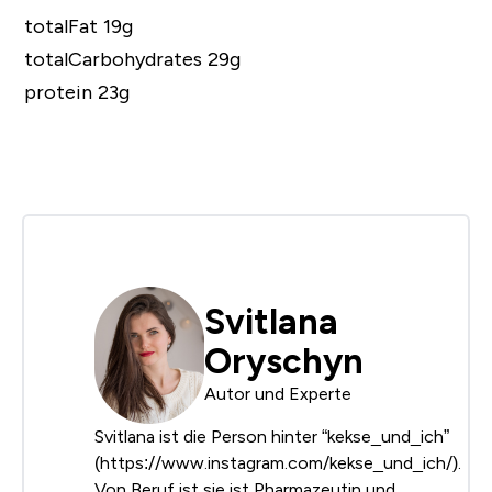
totalFat 19g
totalCarbohydrates 29g
protein 23g
Svitlana
Oryschyn
Autor und Experte
Svitlana ist die Person hinter “kekse_und_ich”
(https://www.instagram.com/kekse_und_ich/).
Von Beruf ist sie ist Pharmazeutin und