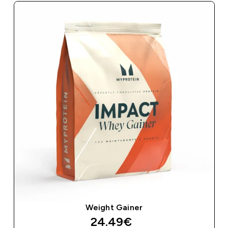
Weight Gainer
discounted price
24.49€‎