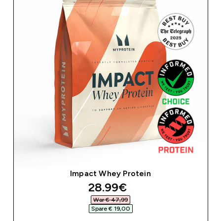
Impact Whey Protein
discounted price
28.99€‎
War € 47,99‎
Spare € 19,00‎