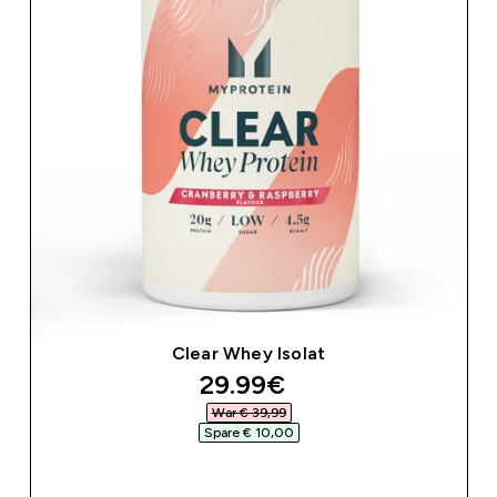
Clear Whey Isolat
discounted price
29.99€‎
War € 39,99‎
Spare € 10,00‎
SOFORTKAUF