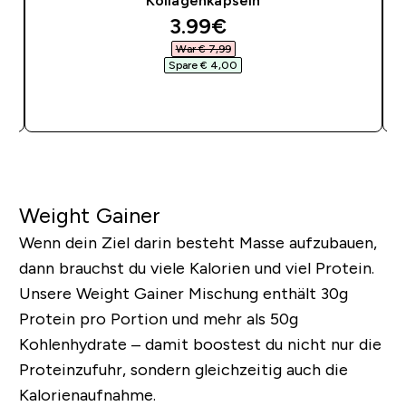
Kollagenkapseln
discounted price
3.99€‎
War € 7,99‎
Spare € 4,00‎
SOFORTKAUF
Weight Gainer
Wenn dein Ziel darin besteht Masse aufzubauen,
dann brauchst du viele Kalorien und viel Protein.
Unsere Weight Gainer Mischung enthält 30g
Protein pro Portion und mehr als 50g
Kohlenhydrate – damit boostest du nicht nur die
Proteinzufuhr, sondern gleichzeitig auch die
Kalorienaufnahme.