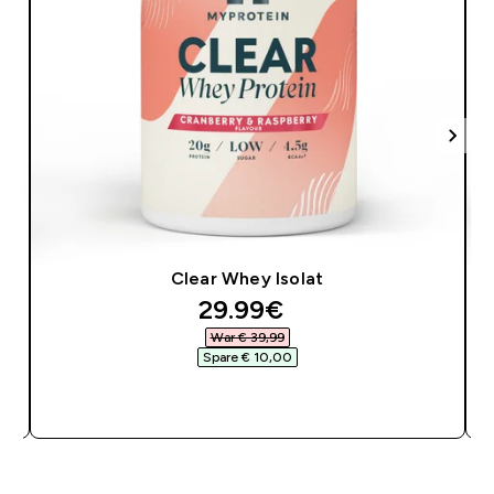
Clear Whey Isolat
discounted price
29.99€‎
War € 39,99‎
Spare € 10,00‎
SOFORTKAUF