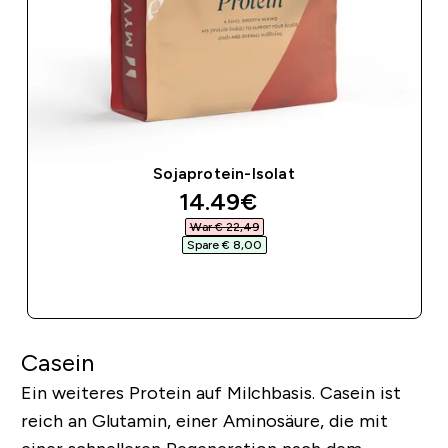
Sojaprotein-Isolat
discounted price
14.49€‎
War € 22,49‎
Spare € 8,00‎
SOFORTKAUF
Casein
Ein weiteres Protein auf Milchbasis. Casein ist
reich an Glutamin, einer Aminosäure, die mit