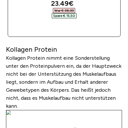
discounted price
23.49€‎
War € 38,99‎
Spare € 15,50‎
SOFORTKAUF
Kollagen Protein
Kollagen Protein nimmt eine Sonderstellung
unter den Proteinpulvern ein, da der Hauptzweck
nicht bei der Unterstützung des Muskelaufbaus
liegt, sondern im Aufbau und Erhalt anderer
Gewebetypen des Körpers. Das heißt jedoch
nicht, dass es Muskelaufbau nicht unterstützen
kann.