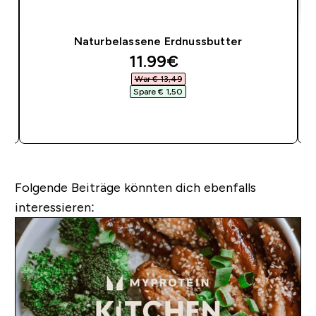
Naturbelassene Erdnussbutter
discounted price
11.99€‎
War € 13,49‎
Spare € 1,50‎
SOFORTKAUF
Folgende Beiträge könnten dich ebenfalls
interessieren: