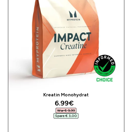
Kreatin Monohydrat
discounted price
6.99€‎
War € 9,99‎
Spare € 3,00‎
SOFORTKAUF