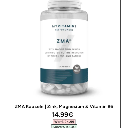
ZMA Kapseln | Zink, Magnesium & Vitamin B6
discounted price
14.99€‎
War € 24,99‎
Spare € 10,00‎