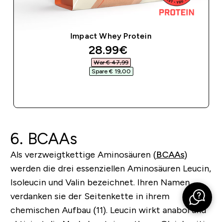
Impact Whey Protein
discounted price
28.99€‎
War € 47,99‎
Spare € 19,00‎
SOFORTKAUF
6. BCAAs
Als verzweigtkettige Aminosäuren (
BCAAs
)
werden die drei essenziellen Aminosäuren Leucin,
Isoleucin und Valin bezeichnet. Ihren Namen
verdanken sie der Seitenkette in ihrem
chemischen Aufbau (11). Leucin wirkt anabol und