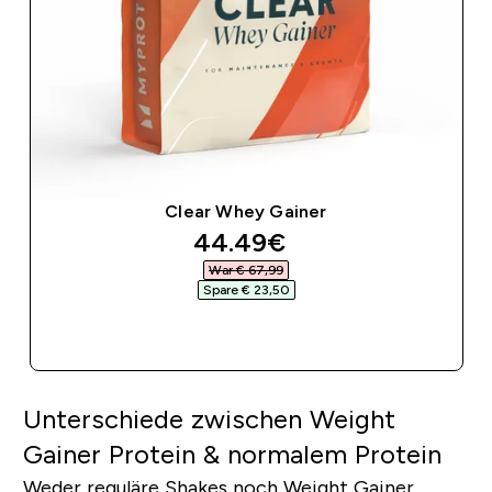
Clear Whey Gainer
discounted price
44.49€‎
War € 67,99‎
Spare € 23,50‎
SOFORTKAUF
Unterschiede zwischen Weight
Gainer Protein & normalem Protein
Weder reguläre Shakes noch Weight Gainer