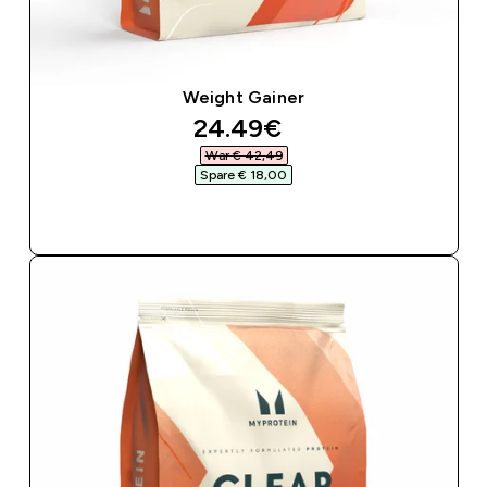
Weight Gainer
discounted price
24.49€‎
War € 42,49‎
Spare € 18,00‎
SOFORTKAUF